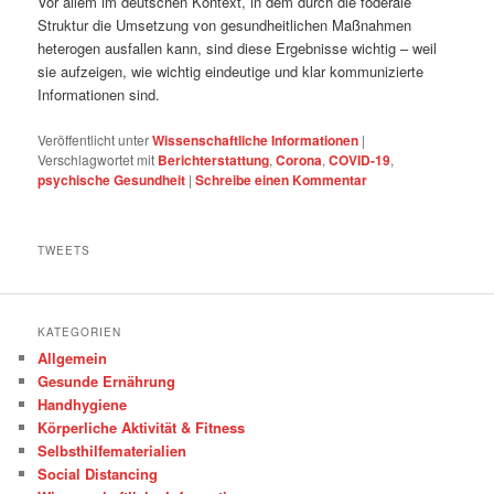
Vor allem im deutschen Kontext, in dem durch die föderale
Struktur die Umsetzung von gesundheitlichen Maßnahmen
heterogen ausfallen kann, sind diese Ergebnisse wichtig – weil
sie aufzeigen, wie wichtig eindeutige und klar kommunizierte
Informationen sind.
Veröffentlicht unter
Wissenschaftliche Informationen
|
Verschlagwortet mit
Berichterstattung
,
Corona
,
COVID-19
,
psychische Gesundheit
|
Schreibe einen Kommentar
TWEETS
KATEGORIEN
Allgemein
Gesunde Ernährung
Handhygiene
Körperliche Aktivität & Fitness
Selbsthilfematerialien
Social Distancing