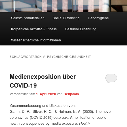
Hauptmenü
Selbsthilfematerialien
Social Distancing
Handhygiene
Körperliche Aktivität & Fitness
Gesunde Ernährung
Wissenschaftliche Informationen
SCHLAGWORTARCHIV:
PSYCHISCHE GESUNDHEIT
Medienexposition über
COVID-19
Veröffentlicht am
1. April 2020
von
Benjamin
Zusammenfassung und Diskussion von:
Garfin, D. R., Silver, R. C., & Holman, E. A. (2020). The novel
coronavirus (COVID-2019) outbreak: Amplification of public
health consequences by media exposure.
Health