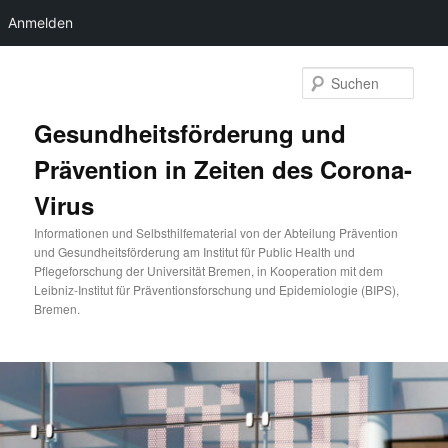
Anmelden
Zum
Zum
primären
sekundären
Such
Inhalt
Inhalt
springen
springen
Gesundheitsförderung und
Prävention in Zeiten des Corona-
Virus
Informationen und Selbsthilfematerial von der Abteilung Prävention
und Gesundheitsförderung am Institut für Public Health und
Pflegeforschung der Universität Bremen, in Kooperation mit dem
Leibniz-Institut für Präventionsforschung und Epidemiologie (BIPS),
Bremen.