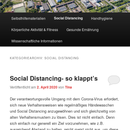
Hauptmenü
Social Distancing
Selbsthilfematerialien
Handhygiene
Körperliche Aktivität & Fitness
Gesunde Ernährung
Wissenschaftliche Informationen
KATEGORIEARCHIV:
SOCIAL DISTANCING
Social Distancing- so klappt’s
Veröffentlicht am
2. April 2020
von
Tina
Der verantwortungsvolle Umgang mit dem Corona-Virus erfordert,
sich neue Verhaltensweisen wie regelmäßiges Händewaschen
und Social Distancing anzugewöhnen und sich gleichzeitig von
alten Verhaltensmustern zu lösen. Dies ist nicht einfach. Denn
sich einfach nur generell ein Ziel vorzunehmen, wie z.B.
ausreichend Abstand zu halten, reicht meist nicht aus, um diese