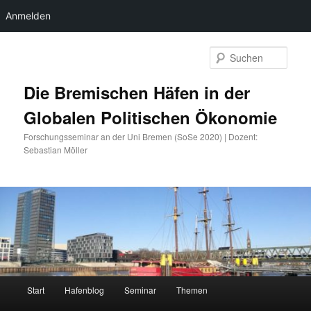
Anmelden
Zum
primären
Such
Inhalt
springen
Die Bremischen Häfen in der
Globalen Politischen Ökonomie
Forschungsseminar an der Uni Bremen (SoSe 2020) | Dozent:
Sebastian Möller
Hauptmenü
Start
Hafenblog
Seminar
Themen