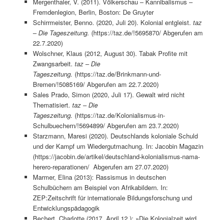
Mergenthaler, V. (2011). Völkerschau – Kannibalismus –
Fremdenlegion, Berlin, Boston: De Gruyter
Schirrmeister, Benno. (2020, Juli 20). Kolonial entgleist.
taz
– Die Tageszeitung.
(https://taz.de/!5695870/ Abgerufen am
22.7.2020)
Wolschner, Klaus (2012, August 30). Tabak Profite mit
Zwangsarbeit.
taz – Die
Tageszeitung.
(https://taz.de/Brinkmann-und-
Bremen/!5085169/ Abgerufen am 22.7.2020)
Sales Prado, Simon (2020, Juli 17). Gewalt wird nicht
Thematisiert.
taz – Die
Tageszeitung.
(https://taz.de/Kolonialismus-in-
Schulbuechern/!5694899/ Abgerufen am 23.7.2020)
Starzmann, Maresi (2020). Deutschlands koloniale Schuld
und der Kampf um Wiedergutmachung. In: Jacobin Magazin
(https://jacobin.de/artikel/deutschland-kolonialismus-nama-
herero-reparationen/ Abgerufen am 27.07.2020)
Marmer, Elina (2013): Rassismus in deutschen
Schulbüchern am Beispiel von Afrikabildern. In:
ZEP:Zeitschrift für internationale Bildungsforschung und
Entwicklungspädagogik
Bechert, Charlotte (2017, April 12.): »Die Kolonialzeit wird