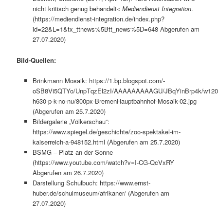
nicht kritisch genug behandelt«
Mediendienst Integration
.
(https://mediendienst-integration.de/index.php?
id=22&L=1&tx_ttnews%5Btt_news%5D=648 Abgerufen am
27.07.2020)
Bild-Quellen:
Brinkmann Mosaik: https://1.bp.blogspot.com/-
oSB8Vi5QTYo/UnpTqzEl2zI/AAAAAAAAAGU/JBqYinBrp4k/w120
h630-p-k-no-nu/800px-BremenHauptbahnhof-Mosaik-02.jpg
(Abgerufen am 25.7.2020)
Bildergalerie „Völkerschau“:
https://www.spiegel.de/geschichte/zoo-spektakel-im-
kaiserreich-a-948152.html (Abgerufen am 25.7.2020)
BSMG – Platz an der Sonne
(https://www.youtube.com/watch?v=I-CG-QcVxRY
Abgerufen am 26.7.2020)
Darstellung Schulbuch: https://www.ernst-
huber.de/schulmuseum/afrikaner/ (Abgerufen am
27.07.2020)