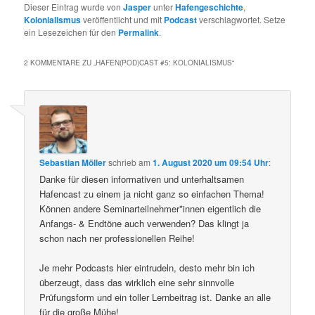
Dieser Eintrag wurde von
Jasper
unter
Hafengeschichte
,
Kolonialismus
veröffentlicht und mit
Podcast
verschlagwortet. Setze
ein Lesezeichen für den
Permalink
.
2 KOMMENTARE ZU „
HAFEN(POD)CAST #5: KOLONIALISMUS
“
Sebastian Möller
schrieb
am
1. August 2020 um 09:54 Uhr
:
Danke für diesen informativen und unterhaltsamen
Hafencast zu einem ja nicht ganz so einfachen Thema!
Können andere Seminarteilnehmer*innen eigentlich die
Anfangs- & Endtöne auch verwenden? Das klingt ja
schon nach ner professionellen Reihe!
Je mehr Podcasts hier eintrudeln, desto mehr bin ich
überzeugt, dass das wirklich eine sehr sinnvolle
Prüfungsform und ein toller Lernbeitrag ist. Danke an alle
für die große Mühe!