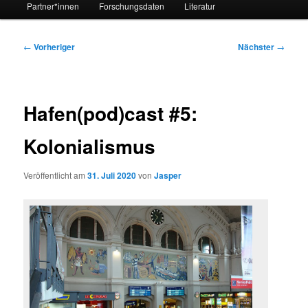
Partner*innen
Forschungsdaten
Literatur
Beitragsnavigation
←
Vorheriger
Nächster
→
Hafen(pod)cast #5:
Kolonialismus
Veröffentlicht am
31. Juli 2020
von
Jasper