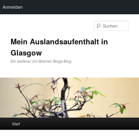
Anmelden
Zum
Zum
primären
sekundären
Such
Inhalt
Inhalt
springen
springen
Mein Auslandsaufenthalt in
Glasgow
Ein weiterer Uni-Bremen Blogs Blog
Hauptmenü
Start