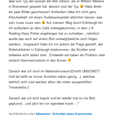
aber son Typ der aussah wie Mel Gibson, als er William Wallace
in Braveheart gespielt hat- absolut cool der Typ
Habe direkt
ein paar Bilder geschossen! Außerdem habe ich mich ganz
Klischeehaft mit einem Dudelsackspieler ablichten lassen- was
sein muss muss sein
Auf meinem Weg durch Edinburgh bin
ich außerdem an dem Café vorbeigekommen, in dem J.K.
Rowling Harry Potter angefangen hat zu schreiben…natürlich
wurde das auch auf einem Bild verewigt(welche noch folgen
werden)…Insgesamt habe ich mir jedoch die Frage gestellt, wie
Rollstuhlfahrer in Edinburgh klarkommen, die Straßen sind
teilweise echt übelst steil…Entweder sie haben ein Problem oder
einfach Hammermuskeln in den Armen
Danach war ich noch im Nationalmuseum(Eintritt UMSONST!
Und da heißt es immer Schotten wären geizig…), welches
wirklich echt cool war(wor allem die vielen ausgestellten
Tierskelette:)!
Danach war ich echt kaputt und bin wieder mal so ins Bett
geplumst…und jetzt bin ich irgendwie krank -.-*
Veröffentlicht unter
Allgemein
|
Schreibe einen Kommentar