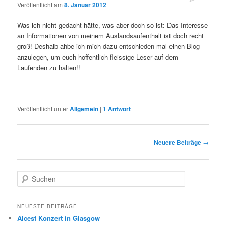
Veröffentlicht am
8. Januar 2012
Was ich nicht gedacht hätte, was aber doch so ist: Das Interesse
an Informationen von meinem Auslandsaufenthalt ist doch recht
groß! Deshalb ahbe ich mich dazu entschieden mal einen Blog
anzulegen, um euch hoffentlich fleissige Leser auf dem
Laufenden zu halten!!
Veröffentlicht unter
Allgemein
|
1
Antwort
Beitragsnavigation
Neuere Beiträge
→
S
u
c
h
NEUESTE BEITRÄGE
e
Alcest Konzert in Glasgow
n