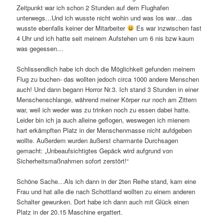
Zeitpunkt war ich schon 2 Stunden auf dem Flughafen
unterwegs…Und ich wusste nicht wohin und was los war…das
wusste ebenfalls keiner der Mitarbeiter
Es war inzwischen fast
4 Uhr und ich hatte seit meinem Aufstehen um 6 nis bzw kaum
was gegessen…
Schlissendlich habe ich doch die Möglichkeit gefunden meinem
Flug zu buchen- das wollten jedoch circa 1000 andere Menschen
auch! Und dann begann Horror Nr.3. Ich stand 3 Stunden in einer
Menschenschlange, während meiner Körper nur noch am Zittern
war, weil ich weder was zu trinken noch zu essen dabei hatte.
Leider bin ich ja auch alleine geflogen, weswegen ich mienem
hart erkämpften Platz in der Menschenmasse nicht aufdgeben
wollte. Außerdem wurden äußerst charmante Durchsagen
gemacht: „Unbeaufsichtigtes Gepäck wird aufgrund von
Sicherheitsmaßnahmen sofort zerstört!“
Schöne Sache…Als ich dann in der 2ten Reihe stand, kam eine
Frau und hat alle die nach Schottland wollten zu einem anderen
Schalter gewunken. Dort habe ich dann auch mit Glück einen
Platz in der 20.15 Maschine ergattert.