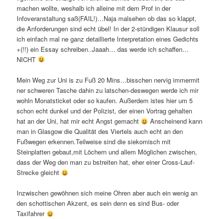
machen wollte, weshalb ich alleine mit dem Prof in der
Infoveranstaltung saß(FAIL!)…Naja malsehen ob das so klappt,
die Anforderungen sind echt übel! In der 2-stündigen Klausur soll
ich einfach mal ne ganz detaillierte Interpretation eines Gedichts
+(!!) ein Essay schreiben..Jaaah… das werde ich schaffen…
NICHT
Mein Weg zur Uni is zu Fuß 20 Mins…bisschen nervig immermit
ner schweren Tasche dahin zu latschen-deswegen werde ich mir
wohln Monatsticket oder so kaufen. Außerdem istes hier um 5
schon echt dunkel und der Polizist, der einen Vortrag gehalten
hat an der Uni, hat mir echt Angst gemacht
Anscheinend kann
man in Glasgow die Qualität des Viertels auch echt an den
Fußwegen erkennen.Teilweise sind die siekomisch mit
Steinplatten gebaut,mit Löchern und allem Möglichen zwischen,
dass der Weg den man zu bstreiten hat, eher einer Cross-Lauf-
Strecke gleicht
Inzwischen gewöhnen sich meine Ohren aber auch ein wenig an
den schottischen Akzent, es sein denn es sind Bus- oder
Taxifahrer