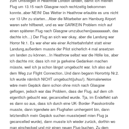
zum Umsteigen in Heathrow London landen, damit ich meinen
Flug um 13.15 nach Glasgow noch rechtzeitig bekommen
konnte..aber NEIN! Das Wetter in Heathrow erlaubte es uns nicht
vor 13 Uhr zu starten…Aber die Mitarbeiter am Hamburg Airport
waren sehr hilfbereit, und es war GARKEIN Problem mich auf
einen späteren Flug nach Glasgow umzubuchen(jaaaaaaaah, das
dachte ich…) Der Flug an sich war okay, aber die Landung war
Horror Nr.1. Es war eher wie einer Achterbahnfahrt statt einer
Landung,außerdem musste der Pilot sicherlich 4 mal ansetzen
um landen zu können…In Heathrow selbst war die Hölle los, aber
ich dachte mir, dass ich mir ja garkeine Gedanken machen
müsste, weil ich ja schon längst umgebucht war. Ich also auf
dem Weg zur Flight Connection..Und dann begann Horrortrip Nr.2.
Ich wurde nämlich NICHT umgebucht(juhuu!). Normalerweise
wäre mein Gepäck dann schon ohne mich nach Glasgow
geflogen, jedoch war das Problem, dass der Flug, auf dem cih
eigentlich gebucht war, gecancelled wurde. Tja, im Endeffekt sah
es dann so aus, dass ich durch eine UK- Border- Passkontrolle
musste, dann irgendwie am Flughafen umhergeirrt bin, dann
letztendlich mein Gepäck suchen musste(weil mien Flug ja
gecancelled wurde), dann musste ich wieder zurück, dorthin wo
man einchecked und mir einen neuen Flug buchen. Zu dem