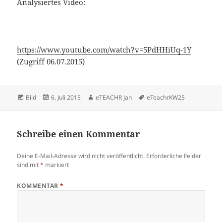
Analysiertes Video:
https://www.youtube.com/watch?v=5PdHHiUq-1Y
(Zugriff 06.07.2015)
Format
Veröffentlicht
Autor
Schlagwörter
Bild
6. Juli 2015
eTEACHR Jan
eTeachrKW25
am
Schreibe einen Kommentar
Deine E-Mail-Adresse wird nicht veröffentlicht.
Erforderliche Felder
sind mit
*
markiert
KOMMENTAR
*