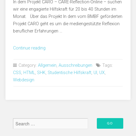
In dem Projekt CARO – CARE-Reflection-Online – suchen
wir eine engagierte Hilfskraft für 20 bis 40 Stunden im
Monat. Über das Projekt In dem vom BMBF geförderten
Projekt CARO geht es um die mediengestützte Reflexion
beruflicher Erfahrungen …
„Studentische
Continue reading
Hilfskraft
im
Category:
Allgemein
,
Ausschreibungen
Tags:
Bereich
CSS
,
HTML
,
SHK
,
Studentische Hilfskraft
,
UI
,
UX
,
Webdesign,
Webdesign
UI,
UX
gesucht“