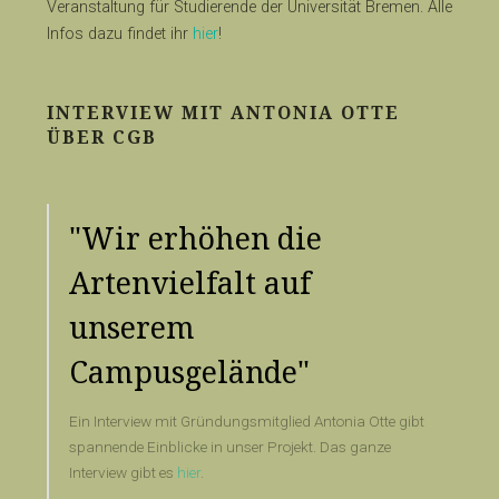
Veranstaltung für Studierende der Universität Bremen. Alle
Infos dazu findet ihr
hier
!
INTERVIEW MIT ANTONIA OTTE
ÜBER CGB
"Wir erhöhen die
Artenvielfalt auf
unserem
Campusgelände"
Ein Interview mit Gründungsmitglied Antonia Otte gibt
spannende Einblicke in unser Projekt. Das ganze
Interview gibt es
hier
.