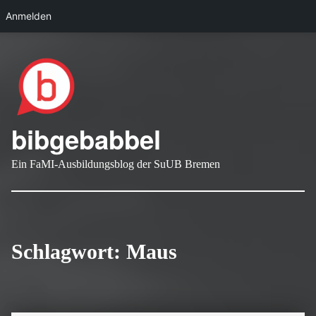
Anmelden
Skip to main navigation
Skip to main content
Skip to footer
bibgebabbel
Ein FaMI-Ausbildungsblog der SuUB Bremen
Schlagwort:
Maus