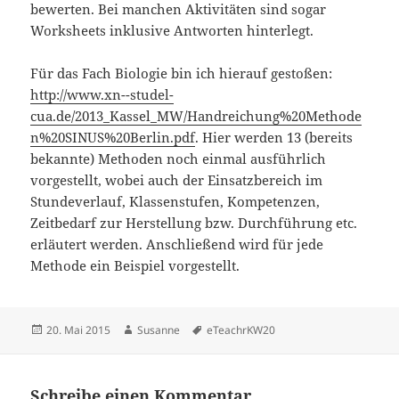
bewerten. Bei manchen Aktivitäten sind sogar
Worksheets inklusive Antworten hinterlegt.
Für das Fach Biologie bin ich hierauf gestoßen:
http://www.xn--studel-
cua.de/2013_Kassel_MW/Handreichung%20Methode
n%20SINUS%20Berlin.pdf
. Hier werden 13 (bereits
bekannte) Methoden noch einmal ausführlich
vorgestellt, wobei auch der Einsatzbereich im
Stundeverlauf, Klassenstufen, Kompetenzen,
Zeitbedarf zur Herstellung bzw. Durchführung etc.
erläutert werden. Anschließend wird für jede
Methode ein Beispiel vorgestellt.
Veröffentlicht
Autor
Schlagwörter
20. Mai 2015
Susanne
eTeachrKW20
am
Schreibe einen Kommentar