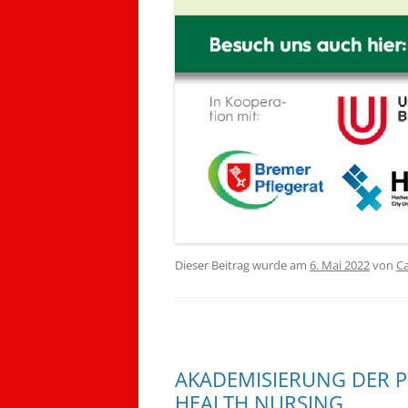
Dieser Beitrag wurde am
6. Mai 2022
von
Ca
AKADEMISIERUNG DER 
HEALTH NURSING