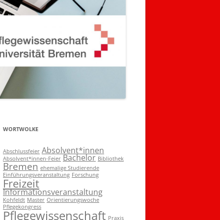
WORTWOLKE
Absolvent*innen
Abschlussfeier
Bachelor
Absolvent*innen-Feier
Bibliothek
Bremen
ehemalige Studierende
Einführungsveranstaltung
Forschung
Freizeit
Informationsveranstaltung
Kohfeldt
Master
Orientierungswoche
Pflegekongress
Pflegewissenschaft
Praxis