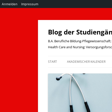
Anmelden
Impressum
Zum
Inhalt
springen
Blog der Studiengä
B.A. Berufliche Bildung-Pflegewissenschaf
Health Care and Nursing: Versorgungsfor
START
AKADEMISCHER KALENDER