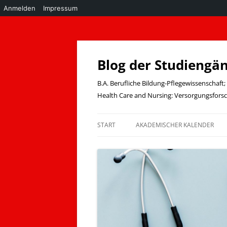
Anmelden
Impressum
Zum
Inhalt
springen
Blog der Studiengä
B.A. Berufliche Bildung-Pflegewissenschaf
Health Care and Nursing: Versorgungsfor
START
AKADEMISCHER KALENDER