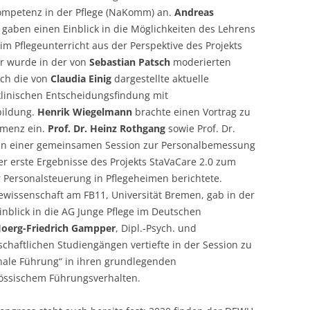
mpetenz in der Pflege (NaKomm) an.
Andreas
gaben einen Einblick in die Möglichkeiten des Lehrens
m Pflegeunterricht aus der Perspektive des Projekts
er wurde in der von
Sebastian Patsch
moderierten
rch die von
Claudia Einig
dargestellte aktuelle
 klinischen Entscheidungsfindung mit
bildung.
Henrik Wiegelmann
brachte einen Vortrag zu
emenz ein.
Prof. Dr. Heinz Rothgang
sowie Prof. Dr.
 in einer gemeinsamen Session zur Personalbemessung
ber erste Ergebnisse des Projekts StaVaCare 2.0 zum
 Personalsteuerung in Pflegeheimen berichtete.
gewissenschaft am FB11, Universität Bremen, gab in der
inblick in die AG Junge Pflege im Deutschen
Joerg-Friedrich Gampper
, Dipl.-Psych. und
chaftlichen Studiengängen vertiefte in der Session zu
nale Führung“ in ihren grundlegenden
össischem Führungsverhalten.