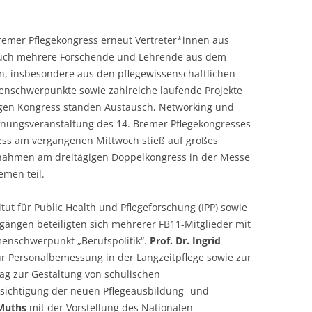
remer Pflegekongress erneut Vertreter*innen aus
 auch mehrere Forschende und Lehrende aus dem
n, insbesondere aus den pflegewissenschaftlichen
enschwerpunkte sowie zahlreiche laufende Projekte
igen Kongress standen Austausch, Networking und
öffnungsveranstaltung des 14. Bremer Pflegekongresses
s am vergangenen Mittwoch stieß auf großes
 nahmen am dreitägigen Doppelkongress in der Messe
men teil.
ut für Public Health und Pflegeforschung (IPP) sowie
gängen beteiligten sich mehrerer FB11-Mitglieder mit
enschwerpunkt „Berufspolitik“.
Prof. Dr. Ingrid
ur Personalbemessung in der Langzeitpflege sowie zur
rag zur Gestaltung von schulischen
sichtigung der neuen Pflegeausbildung- und
Muths
mit der Vorstellung des Nationalen