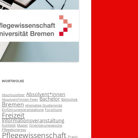
WORTWOLKE
Absolvent*innen
Abschlussfeier
Bachelor
Absolvent*innen-Feier
Bibliothek
Bremen
ehemalige Studierende
Einführungsveranstaltung
Forschung
Freizeit
Informationsveranstaltung
Kohfeldt
Master
Orientierungswoche
Pflegekongress
Pflegewissenschaft
Praxis