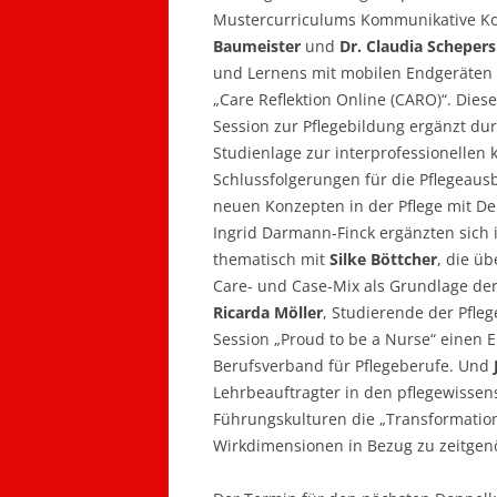
Mustercurriculums Kommunikative Ko
Baumeister
und
Dr. Claudia Schepers
und Lernens mit mobilen Endgeräten i
„Care Reflektion Online (CARO)“. Dies
Session zur Pflegebildung ergänzt du
Studienlage zur interprofessionellen
Schlussfolgerungen für die Pflegeaus
neuen Konzepten in der Pflege mit D
Ingrid Darmann-Finck ergänzten sich
thematisch mit
Silke Böttcher
, die ü
Care- und Case-Mix als Grundlage der
Ricarda Möller
, Studierende der Pfle
Session „Proud to be a Nurse“ einen E
Berufsverband für Pflegeberufe. Und
Lehrbeauftragter in den pflegewissens
Führungskulturen die „Transformatio
Wirkdimensionen in Bezug zu zeitgen