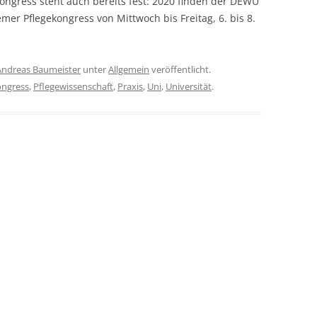
ngress steht auch bereits fest: 2020 finden der DEWU
r Pflegekongress von Mittwoch bis Freitag, 6. bis 8.
Andreas Baumeister
unter
Allgemein
veröffentlicht.
ongress
,
Pflegewissenschaft
,
Praxis
,
Uni
,
Universität
.