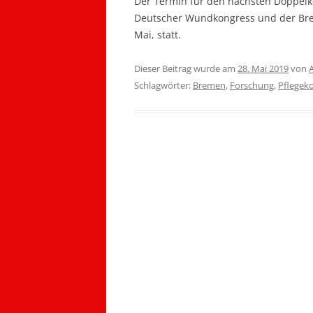
Der Termin für den nächsten Doppelko
Deutscher Wundkongress und der Breme
Mai, statt.
Dieser Beitrag wurde am
28. Mai 2019
von
Schlagwörter:
Bremen
,
Forschung
,
Pflegek