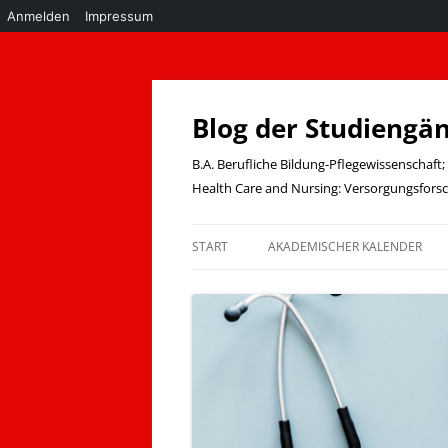
Anmelden
Impressum
Zum
Inhalt
springen
Blog der Studiengä
B.A. Berufliche Bildung-Pflegewissenschaf
Health Care and Nursing: Versorgungsfor
START
AKADEMISCHER KALENDER