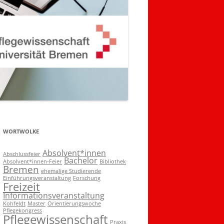
WORTWOLKE
Absolvent*innen
Abschlussfeier
Bachelor
Absolvent*innen-Feier
Bibliothek
Bremen
ehemalige Studierende
Einführungsveranstaltung
Forschung
Freizeit
Informationsveranstaltung
Kohfeldt
Master
Orientierungswoche
Pflegekongress
Pflegewissenschaft
Praxis