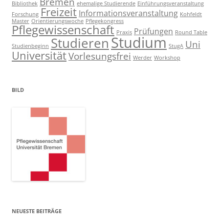
Bremen
Bibliothek
ehemalige Studierende
Einführungsveranstaltung
Freizeit
Informationsveranstaltung
Forschung
Kohfeldt
Master
Orientierungswoche
Pflegekongress
Pflegewissenschaft
Prüfungen
Praxis
Round Table
Studium
Studieren
Uni
Studienbeginn
StugA
Universität
Vorlesungsfrei
Werder
Workshop
BILD
NEUESTE BEITRÄGE