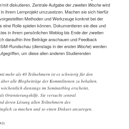
/mit diskutieren. Zentrale Aufgabe der
zweiten Woche
wird
 in ihrem Lernprojekt umzusetzen. Machen sie sich hierfür
 vorgestellten Methoden und Werkzeuge konkret bei der
es eine Rolle spielen können. Dokumentieren sie dies und
ektes in ihrem persönlichen Weblog bis Ende der
zweiten
sich daraufhin ihre Beiträge anschauen und Feedback
n SiM-Rundschau (dienstags in der
ersten Woche
) werden
gegriffen, um diese allen anderen Studierenden
mit mehr als 40 Teilnehmern ist es schwierig für den
 über alle Blogbeiträge der Kommilitonen zu behalten.
e wöchentlich dienstags im Seminarblog erscheint,
ls Orientierungshilfe. Sie versucht zentral
nd deren Lösung allen Teilnehmern des
änglich zu machen und so einen Diskurs anzuregen.
AD)