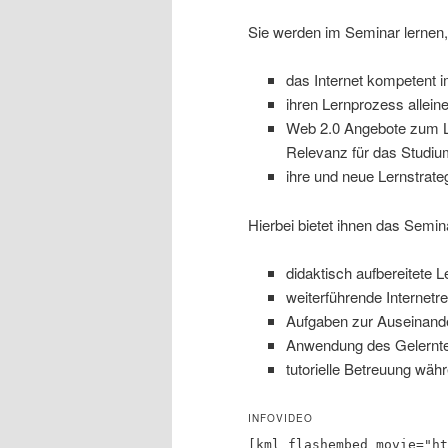
Sie werden im Seminar lernen,
das Internet kompetent 
ihren Lernprozess allein
Web 2.0 Angebote zum Le
Relevanz für das Studiu
ihre und neue Lernstrat
Hierbei bietet ihnen das Semin
didaktisch aufbereitete L
weiterführende Internetr
Aufgaben zur Auseinand
Anwendung des Gelernten
tutorielle Betreuung wä
INFOVIDEO
[kml_flashembed movie="ht