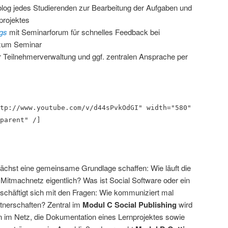
blog jedes Studierenden zur Bearbeitung der Aufgaben und
projektes
gs
mit Seminarforum für schnelles Feedback bei
 zum Seminar
er Teilnehmerverwaltung und ggf. zentralen Ansprache per
tp://www.youtube.com/v/d44sPvkOdGI" width="580"
parent" /]
ächst eine gemeinsame Grundlage schaffen: Wie läuft die
Mitmachnetz eigentlich? Was ist Social Software oder ein
schäftigt sich mit den Fragen: Wie kommuniziert mal
rtnerschaften? Zentral im
Modul C Social Publishing
wird
en im Netz, die Dokumentation eines Lernprojektes sowie