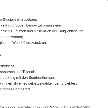
im Studium einzusetzen;
e und in Gruppen besser zu organisieren;
rnen zu nutzen und hinsichtlich der Tauglichkeit und
m zu bewerten;
egien mit Web 2.0 umzusetzen.
ar,
ernvideos,
essourcen und Tutorials,
ersetzung mit den Seminarthemen,
 innerhalb eines selbstgewählten Lernprojektes,
hrend des Semesters.
tp://www.youtube.com/v/a7jVZxnK3u4" width="580"