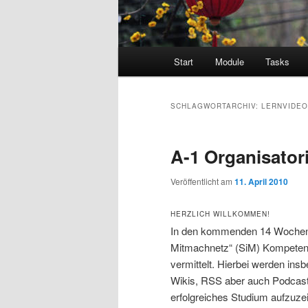
Hauptmenü
Start
Module
Tasks
SCHLAGWORTARCHIV:
LERNVIDE
A-1 Organisator
Veröffentlicht am
11. April 2010
HERZLICH WILLKOMMEN!
In den kommenden 14 Wochen w
Mitmachnetz“ (SiM) Kompetenz
vermittelt. Hierbei werden i
Wikis, RSS aber auch Podcasts
erfolgreiches Studium aufzuze