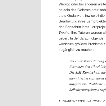
Weblog oder bei anderen weiter
es sein das Gelernte praktisch
stets Gedanken, inwieweit die
Bearbeitung ihres Lernprojekt
den Fortschritt ihres Lernproj
Woche
. Ihre Tutoren werden 
geben. In der darauf folgende
wiederum größere Probleme auf
zugänglich zu machen.
Bei einer Veranstaltung 
Einzelnen den Überblick
Die
SiM-Rundschau
, di
dient hierbei sozusagen a
aufgetretene Probleme u
Selbstlernangebotes zug
AUFGABENVERTEILUNG (WORKLO