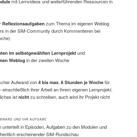
odule
mit Lernvideos und weiterführenden Ressourcen in
r Reflexionsaufgaben
zum Thema im eigenen Weblog
urs in der SiM-Community durch Kommentieren bei
oche)
en im selbstgewählten Lernprojekt
und
enen Weblog
in der zweiten Woche
tischer Aufwand von
4 bis max. 6 Stunden je Woche
für
 einschließlich ihrer Arbeit an ihrem eigenen Lernprojekt.
iches ist
nicht
zu schreiben, auch wird ihr Projekt nicht
MINARS UND IHR AUFGABE
 unterteilt in Episoden, Aufgaben zu den Modulen und
chentlich erscheinender SiM-Rundschau