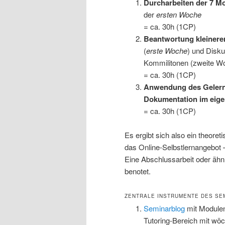
Durcharbeiten der 7 M
der
ersten Woche
= ca. 30h (1CP)
Beantwortung kleinere
(
erste Woche
) und Disk
Kommilitonen (zweite W
= ca. 30h (1CP)
Anwendung des Gelernt
Dokumentation im eig
= ca. 30h (1CP)
Es ergibt sich also ein theore
das Online-Selbstlernangebot –
Eine Abschlussarbeit oder ähnl
benotet.
ZENTRALE INSTRUMENTE DES SE
Seminarblog
mit Modulen
Tutoring-Bereich mit wö