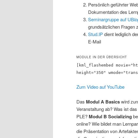
Persönlich geführter We
Dokumentation des Lern
Seminargruppe auf UB
lo
grundsätzlichen Fragen
Stud.IP
dient lediglich d
E-Mail
MODULE IN DER ÜBERSICHT
[kml_flashembed movie="ht
height="350" wmode="trans
Zum Video auf YouTube
Das
Modul A Basics
wird zun
Veranstaltung ab? Was ist das 
PLE?
Modul B Socializing
be
online? Wie bildet man Lernpa
die Präsentation von Artefakt