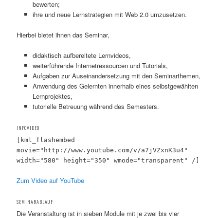
bewerten;
ihre und neue Lernstrategien mit Web 2.0 umzusetzen.
Hierbei bietet ihnen das Seminar,
didaktisch aufbereitete Lernvideos,
weiterführende Internetressourcen und Tutorials,
Aufgaben zur Auseinandersetzung mit den Seminarthemen,
Anwendung des Gelernten innerhalb eines selbstgewählten
Lernprojektes,
tutorielle Betreuung während des Semesters.
INFOVIDEO
[kml_flashembed
movie="http://www.youtube.com/v/a7jVZxnK3u4"
width="580" height="350" wmode="transparent" /]
Zum Video auf YouTube
SEMINARABLAUF
Die Veranstaltung ist in sieben Module mit je zwei bis vier