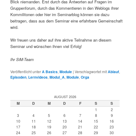
Blick niemanden. Erst durch das Antworten auf Fragen im
Gruppenforum, durch das Kommentieren in den Weblogs ihrer
Kommilitonen oder hier im Seminarblog können sie dazu
beitragen, dass aus dem Seminar eine erfahrbare Gemeinschaft
wird.
Wir freuen uns daher auf ihre aktive Teilnahme an diesem
Seminar und wünschen ihnen viel Erfolg!
Ihr SiM-Team
Veröffentlicht unter
A Basics
,
Module
|
Verschlagwortet mit
Ablauf
,
Episoden
,
Lernvideos
,
Modul_A
,
Module
,
Orga
AUGUST 2026
M
D
M
D
F
S
S
1
2
3
4
5
6
7
8
9
10
11
12
13
14
15
16
17
18
19
20
21
22
23
24
25
26
27
28
29
30