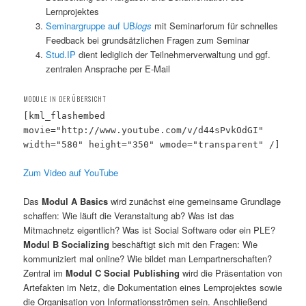
Lernprojektes
Seminargruppe auf UB
logs
mit Seminarforum für schnelles
Feedback bei grundsätzlichen Fragen zum Seminar
Stud.IP
dient lediglich der Teilnehmerverwaltung und ggf.
zentralen Ansprache per E-Mail
MODULE IN DER ÜBERSICHT
[kml_flashembed
movie="http://www.youtube.com/v/d44sPvkOdGI"
width="580" height="350" wmode="transparent" /]
Zum Video auf YouTube
Das
Modul A Basics
wird zunächst eine gemeinsame Grundlage
schaffen: Wie läuft die Veranstaltung ab? Was ist das
Mitmachnetz eigentlich? Was ist Social Software oder ein PLE?
Modul B Socializing
beschäftigt sich mit den Fragen: Wie
kommuniziert mal online? Wie bildet man Lernpartnerschaften?
Zentral im
Modul C Social Publishing
wird die Präsentation von
Artefakten im Netz, die Dokumentation eines Lernprojektes sowie
die Organisation von Informationsströmen sein. Anschließend