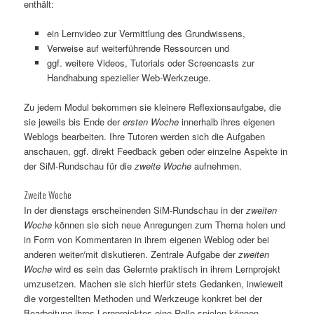
enthält:
ein Lernvideo zur Vermittlung des Grundwissens,
Verweise auf weiterführende Ressourcen und
ggf. weitere Videos, Tutorials oder Screencasts zur
Handhabung spezieller Web-Werkzeuge.
Zu jedem Modul bekommen sie kleinere Reflexionsaufgabe, die
sie jeweils bis Ende der
ersten Woche
innerhalb ihres eigenen
Weblogs bearbeiten. Ihre Tutoren werden sich die Aufgaben
anschauen, ggf. direkt Feedback geben oder einzelne Aspekte in
der SiM-Rundschau für die
zweite Woche
aufnehmen.
Zweite Woche
In der dienstags erscheinenden SiM-Rundschau in der
zweiten
Woche
können sie sich neue Anregungen zum Thema holen und
in Form von Kommentaren in ihrem eigenen Weblog oder bei
anderen weiter/mit diskutieren. Zentrale Aufgabe der
zweiten
Woche
wird es sein das Gelernte praktisch in ihrem Lernprojekt
umzusetzen. Machen sie sich hierfür stets Gedanken, inwieweit
die vorgestellten Methoden und Werkzeuge konkret bei der
Bearbeitung ihres Lernprojektes eine Rolle spielen können.