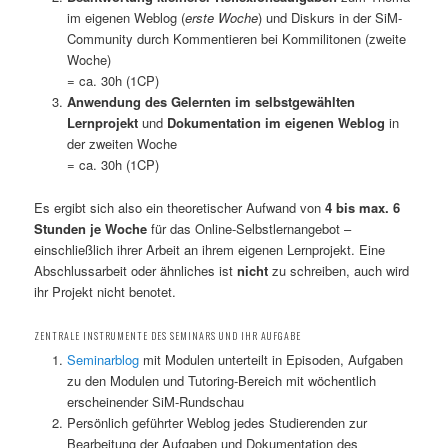
im eigenen Weblog (
erste Woche
) und Diskurs in der SiM-
Community durch Kommentieren bei Kommilitonen (zweite
Woche)
= ca. 30h (1CP)
Anwendung des Gelernten im selbstgewählten
Lernprojekt
und
Dokumentation im eigenen Weblog
in
der zweiten Woche
= ca. 30h (1CP)
Es ergibt sich also ein theoretischer Aufwand von
4 bis max. 6
Stunden je Woche
für das Online-Selbstlernangebot –
einschließlich ihrer Arbeit an ihrem eigenen Lernprojekt. Eine
Abschlussarbeit oder ähnliches ist
nicht
zu schreiben, auch wird
ihr Projekt nicht benotet.
ZENTRALE INSTRUMENTE DES SEMINARS UND IHR AUFGABE
Seminarblog
mit Modulen unterteilt in Episoden, Aufgaben
zu den Modulen und Tutoring-Bereich mit wöchentlich
erscheinender SiM-Rundschau
Persönlich geführter Weblog jedes Studierenden zur
Bearbeitung der Aufgaben und Dokumentation des