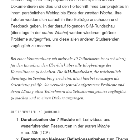
Dokumentieren sie dies und den Fortschritt ihres Lernprojektes in
ihrem persönlichen Weblog bis Ende der
zweiten Woche
. Ihre
Tutoren werden sich daraufhin ihre Beiträge anschauen und
Feedback geben. In der darauf folgenden SiM-Rundschau
(dienstags in der
ersten Woche
) werden wiederum größere
Probleme aufgegriffen, um diese allen anderen Studierenden
zugänglich zu machen.
Bei einer Veranstaltung mit mehr als 40 Teilnehmern ist es schwierig
für den Einzelnen den Überblick über alle Blogbeiträge der
Kommilitonen zu behalten. Die
SiM-Rundschau
, die wöchentlich
dienstags im Seminarblog erscheint, dient hierbei sozusagen als
Orientierungshilfe. Sie versucht zentral aufgetretene Probleme und
deren Lösung allen Teilnehmern des Selbstlernangebotes zugänglich
zu machen und so einen Diskurs anzuregen.
AUFGABENVERTEILUNG (WORKLOAD)
Durcharbeiten der 7 Module
mit Lernvideos und
weiterführenden Ressourcen in der
ersten Woche
= ca. 30h (1CP)
Beantwortung kleinerer Reflexionsaufgaben
zum Thema