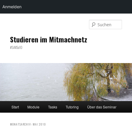
Anmelden
Zum
Zum
primären
sekundären
Such
Inhalt
Inhalt
springen
springen
Studieren im Mitmachnetz
#SiMSo10
Hauptmenü
Start
Module
Tasks
Tutoring
Über das Seminar
MONATSARCHIV:
MAI 2010