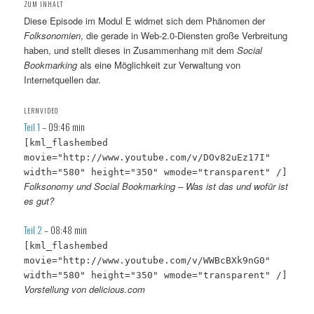
ZUM INHALT
Diese Episode im Modul E widmet sich dem Phänomen der
Folksonomien
, die gerade in Web-2.0-Diensten große Verbreitung
haben, und stellt dieses in Zusammenhang mit dem
Social
Bookmarking
als eine Möglichkeit zur Verwaltung von
Internetquellen dar.
LERNVIDEO
Teil 1
– 09:46 min
[kml_flashembed
movie="http://www.youtube.com/v/DOv82uEz17I"
width="580" height="350" wmode="transparent" /]
Folksonomy und Social Bookmarking – Was ist das und wofür ist
es gut?
Teil 2
– 08:48 min
[kml_flashembed
movie="http://www.youtube.com/v/WWBcBXk9nG0"
width="580" height="350" wmode="transparent" /]
Vorstellung von delicious.com