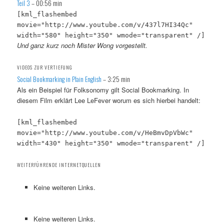
Teil 3
– 00:56 min
[kml_flashembed
movie="http://www.youtube.com/v/437l7HI34Qc"
width="580" height="350" wmode="transparent" /]
Und ganz kurz noch Mister Wong vorgestellt.
VIDEOS ZUR VERTIEFUNG
Social Bookmarking in Plain English
– 3:25 min
Als ein Beispiel für Folksonomy gilt Social Bookmarking. In
diesem Film erklärt Lee LeFever worum es sich hierbei handelt:
[kml_flashembed
movie="http://www.youtube.com/v/HeBmvDpVbWc"
width="430" height="350" wmode="transparent" /]
WEITERFÜHRENDE INTERNETQUELLEN
Keine weiteren Links.
Keine weiteren Links.