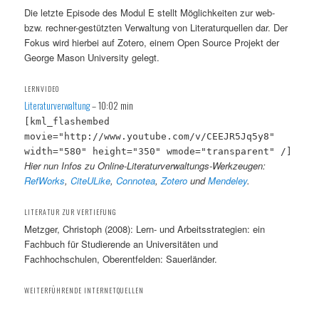
Die letzte Episode des Modul E stellt Möglichkeiten zur web-
bzw. rechner-gestützten Verwaltung von Literaturquellen dar. Der
Fokus wird hierbei auf Zotero, einem Open Source Projekt der
George Mason University gelegt.
LERNVIDEO
Literaturverwaltung
– 10:02 min
[kml_flashembed
movie="http://www.youtube.com/v/CEEJR5Jq5y8"
width="580" height="350" wmode="transparent" /]
Hier nun Infos zu Online-Literaturverwaltungs-Werkzeugen:
RefWorks
,
CiteULike
,
Connotea
,
Zotero
und
Mendeley
.
LITERATUR ZUR VERTIEFUNG
Metzger, Christoph (2008): Lern- und Arbeitsstrategien: ein
Fachbuch für Studierende an Universitäten und
Fachhochschulen, Oberentfelden: Sauerländer.
WEITERFÜHRENDE INTERNETQUELLEN