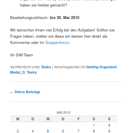
haben sie hierbei gemacht?
Bearbeitungszeitraum:
bis 30. Mai 2010
Wir wünschen ihnen viel Erfolg bei den Aufgaben! Sollten sie
Fragen haben, stellen sie diese am besten hier direkt als
Kommentar oder im
Gruppenforum
.
Ihr SiM-Team
Veröffentlicht unter
Tasks
|
Verschlagwortet mit
Getting Organized
,
Modul_D
,
Tasks
Beitragsnavigation
←
Ältere Beiträge
MAI 2010
M
D
M
D
F
S
S
1
2
3
4
5
6
7
8
9