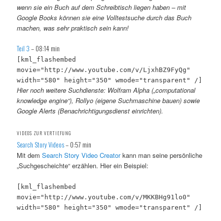
wenn sie ein Buch auf dem Schreibtisch liegen haben – mit
Google Books können sie eine Volltestsuche durch das Buch
machen, was sehr praktisch sein kann!
Teil 3
– 08:14 min
[kml_flashembed
movie="http://www.youtube.com/v/LjxhBZ9FyQg"
width="580" height="350" wmode="transparent" /]
Hier noch weitere Suchdienste: Wolfram Alpha („computational
knowledge engine“), Rollyo (eigene Suchmaschine bauen) sowie
Google Alerts (Benachrichtigungsdienst einrichten).
VIDEOS ZUR VERTIEFUNG
Search Story Videos
– 0:57 min
Mit dem
Search Story Video Creator
kann man seine persönliche
„Suchgescheichte“ erzählen. Hier ein Beispiel:
[kml_flashembed
movie="http://www.youtube.com/v/MKKBHg91lo0"
width="580" height="350" wmode="transparent" /]