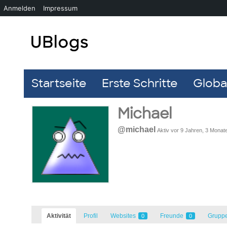
Anmelden
Impressum
Startseite
Erste Schritte
Global
Michael
@michael
Aktiv vor 9 Jahren, 3 Monat
Aktivität
Profil
Websites
Freunde
Grupp
0
0