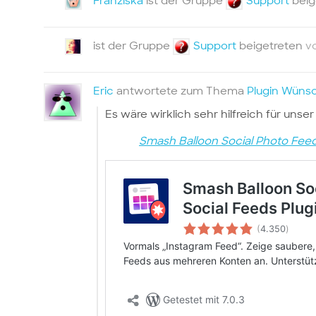
Franziska
ist der Gruppe
Support
beig
ist der Gruppe
Support
beigetreten
v
Eric
antwortete zum Thema
Plugin Wüns
Es wäre wirklich sehr hilfreich für unse
Smash Balloon Social Photo Feed