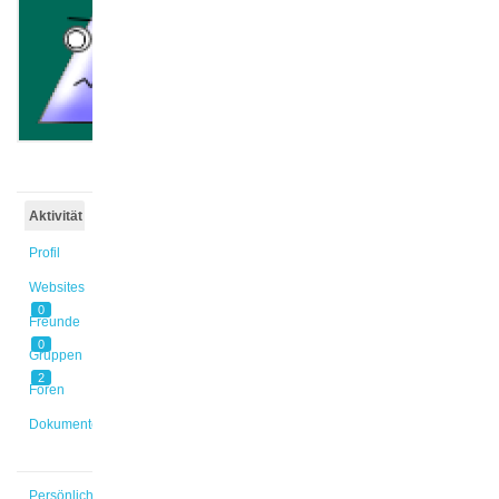
@michael
Aktiv vor
9 Jahren,
4 Monaten
Aktivität
Profil
Websites
0
Freunde
0
Gruppen
2
Foren
Dokumente
Persönlich