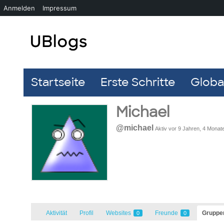
Anmelden
Impressum
Startseite
Erste Schritte
Global
Michael
@michael
Aktiv vor 9 Jahren, 4 Monat
Aktivität
Profil
Websites
Freunde
Grupp
0
0