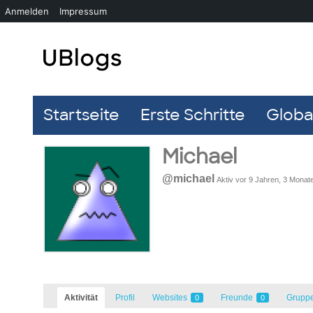
Anmelden
Impressum
Startseite
Erste Schritte
Global
Michael
@michael
Aktiv vor 9 Jahren, 3 Monat
Aktivität
Profil
Websites
Freunde
Grupp
0
0