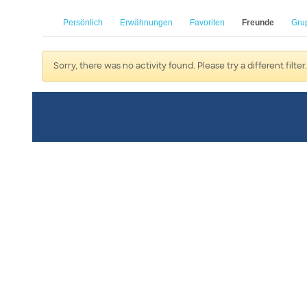
Persönlich
Erwähnungen
Favoriten
Freunde
Gru
Sorry, there was no activity found. Please try a different filter.