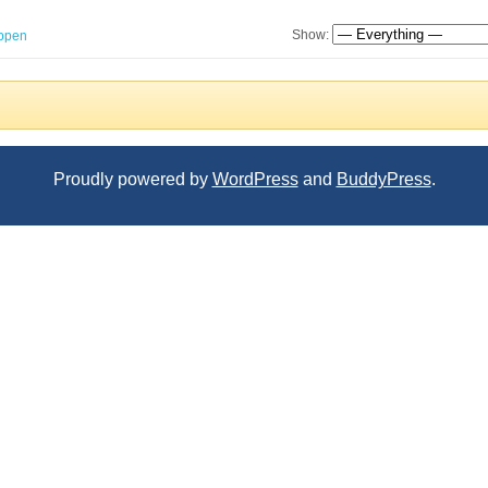
Show:
ppen
Proudly powered by
WordPress
and
BuddyPress
.