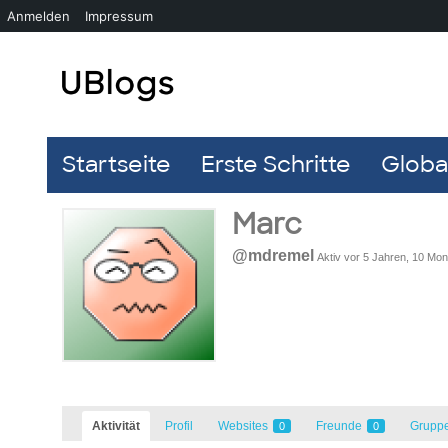
Anmelden
Impressum
Startseite
Erste Schritte
Global
Marc
@mdremel
Aktiv vor 5 Jahren, 10 Mo
Aktivität
Profil
Websites
Freunde
Grupp
0
0