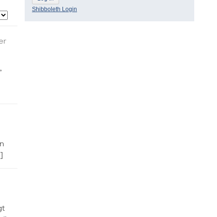
Shibboleth Login
er
,
en
]
gt