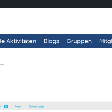
e Aktivitäten
Blogs
Gruppen
Mitg
naten
en
Foren
Dokumente
0