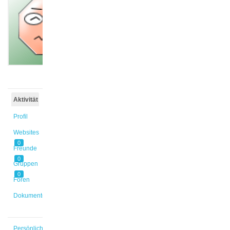
@mdremel
Aktiv vor
5 Jahren,
10 Monaten
Aktivität
Profil
Websites
0
Freunde
0
Gruppen
0
Foren
Dokumente
Persönlich