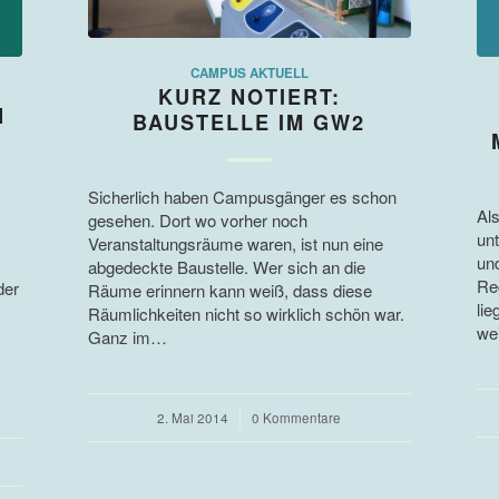
CAMPUS AKTUELL
KURZ NOTIERT:
N
BAUSTELLE IM GW2
Sicherlich haben Campusgänger es schon
Als
gesehen. Dort wo vorher noch
un
Veranstaltungsräume waren, ist nun eine
un
abgedeckte Baustelle. Wer sich an die
Re
der
Räume erinnern kann weiß, dass diese
lie
Räumlichkeiten nicht so wirklich schön war.
we
Ganz im…
2. Mai 2014
/
0 Kommentare