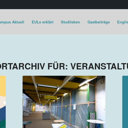
ampus Aktuell
EULe erklärt
Studileben
Gastbeiträge
Englis
RTARCHIV FÜR:
VERANSTAL