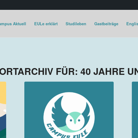
ampus Aktuell
EULe erklärt
Studileben
Gastbeiträge
Englis
ORTARCHIV FÜR:
40 JAHRE U