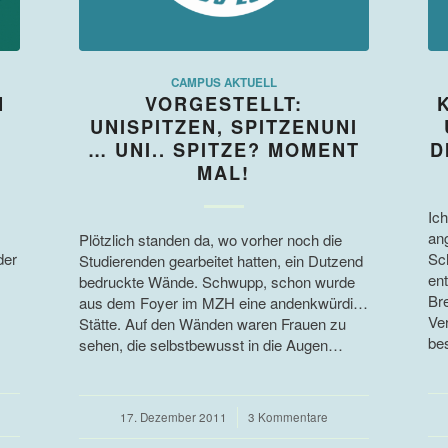
CAMPUS AKTUELL
N
VORGESTELLT:
UNISPITZEN, SPITZENUNI
… UNI.. SPITZE? MOMENT
D
MAL!
Ic
ang
Plötzlich standen da, wo vorher noch die
der
Sch
Studierenden gearbeitet hatten, ein Dutzend
en
bedruckte Wände. Schwupp, schon wurde
Bre
aus dem Foyer im MZH eine andenkwürdige
Ve
Stätte. Auf den Wänden waren Frauen zu
be
sehen, die selbstbewusst in die Augen…
17. Dezember 2011
/
3 Kommentare