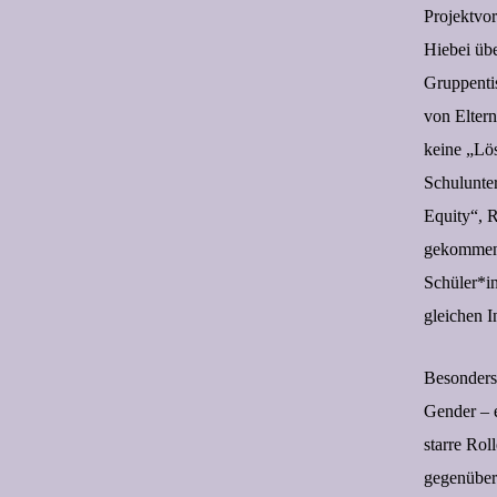
Projektvor
Hiebei übe
Gruppentis
von Elter
keine „Lös
Schulunter
Equity“, R
gekommen 
Schüler*in
gleichen I
Besonders
Gender – e
starre Ro
gegenüber 