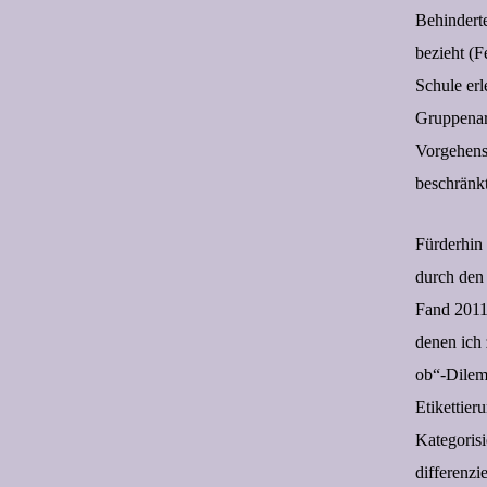
Behinderte
bezieht (F
Schule erl
Gruppenarb
Vorgehens
beschränkt
Fürderhin
durch den 
Fand 2011:
denen ich 
ob“-Dilem
Etikettie
Kategoris
differenzi