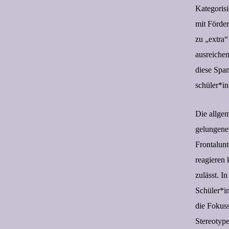
Kategoris
mit Förde
zu „extra“
ausreichen
diese Span
schüler*in
Die allgem
gelungenen
Frontalunt
reagieren 
zulässt. I
Schüler*i
die Fokuss
Stereotyp