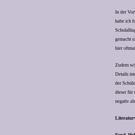
In der Vor
habe ich h
Schulallt
gemacht un
hier oftma
Zudem wür
Details in
der Schüle
dieser für
negativ al
Literatur
Fend, Hel