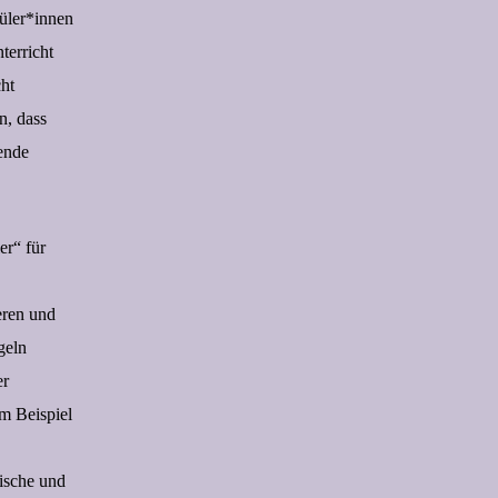
üler*innen
terricht
cht
n, dass
rende
er“ für
ieren und
geln
er
m Beispiel
ische und