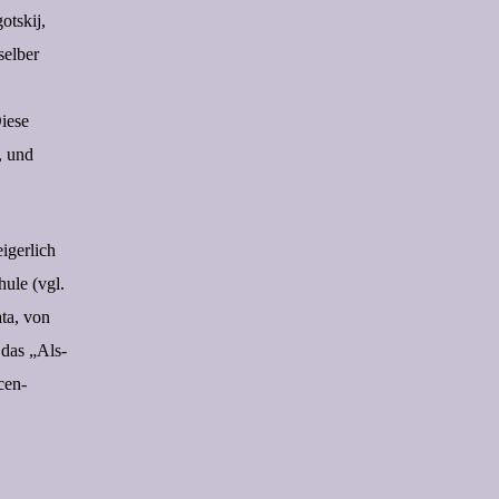
otskij,
selber
Diese
, und
igerlich
ule (vgl.
ta, von
 das „Als-
cen-