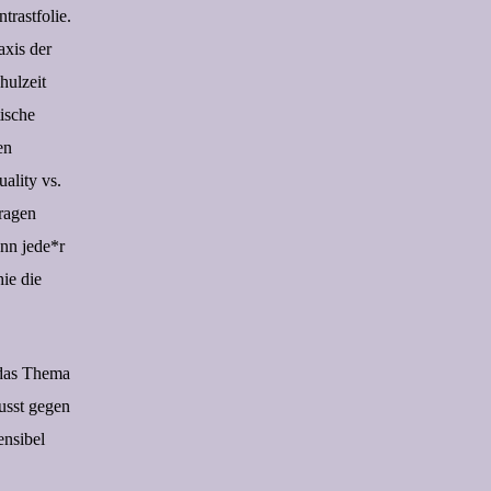
trastfolie.
axis der
hulzeit
ische
en
ality vs.
Tragen
nn jede*r
ie die
 das Thema
usst gegen
ensibel