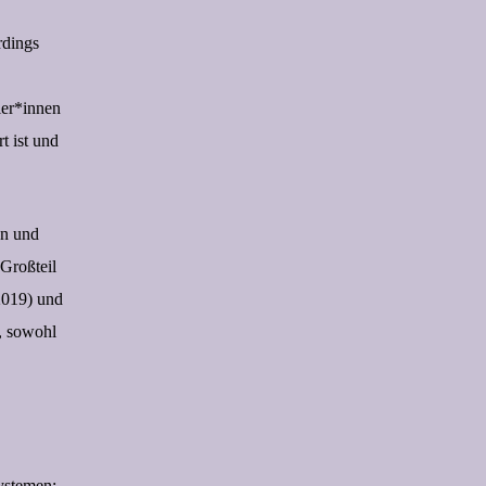
rdings
ler*innen
t ist und
en und
 Großteil
2019) und
e, sowohl
ystemen: