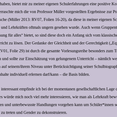
haben, bietet mir zu meiner eigenen Schulerfahrungen eine positive Kon
rraschte mich die von Professor Müller vorgestellten Ergebnisse zur Pr
che (Müller 2013: RV07, Folien 16-20), da diese in meiner eigenen Sc
n und Lehrkräften oftmals ungern gesehen wurde. Auch wenn Gruppent
ung für alles“ bietet, so sind diese doch ein Anfang sich vom klassisch
richt zu lösen. Der Gedanke der Gleichheit und der Gerechtigkeit („Equ
V01, Folie 29) ist durch die gesamte Vorlesungsreihe besonders zum 
und sollte zur Einschätzung von gelungenem Unterricht – nämlich we
 auf seinem/ihrem Niveau unter Berücksichtigung seiner Schulbiograph
nhalte individuell erlernen darf/kann – die Basis bilden.
 interessant empfinde ich bei der momentanen gesellschaftlichen Lage
s würde mich noch viel mehr interessieren, wie man als Lehrkraft bew
llen und unterbewusste Handlungen vorgehen kann um Schüler*innen s
zu treten und Gender zu dekonstruieren.