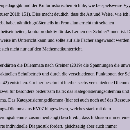
npädagogik und der Kulturhistorischen Schule, wie beispielsweise Vyg
euser 2018: 151). Dies macht deutlich, dass die Art und Weise, wie ich 
ebt habe, nämlich größtenteils im Frontalunterricht mit seltenen
eitseinheiten, kontraproduktiv für das Lernen der Schüler*innen ist. 
weise im Unterricht kann und sollte auf alle Fächer angewandt werden
 sich nicht nur auf den Mathematikunterricht.
 erklärten die Dilemmata nach Greiner (2019) die Spannungen die unwe
aktuellen Schulbetrieb und durch die verschiedenen Funktionen der Sch
 42) entstehen. Greiner beschreibt hierbei sechs verschiedene Dilemma
zwei für besonders bedeutsam halte: das Kategorisierungsdilemma und
ma. Das Kategorisierungsdilemma (hier sei auch noch auf das Ressour
rungs-Dilemma aus RV07 hingewiesen, welches stark mit dem
ierungsdilemma zusammenhängt) beschreibt, dass Inklusion immer eine
erte individuelle Diagnostik fordert, gleichzeitig aber auch immer