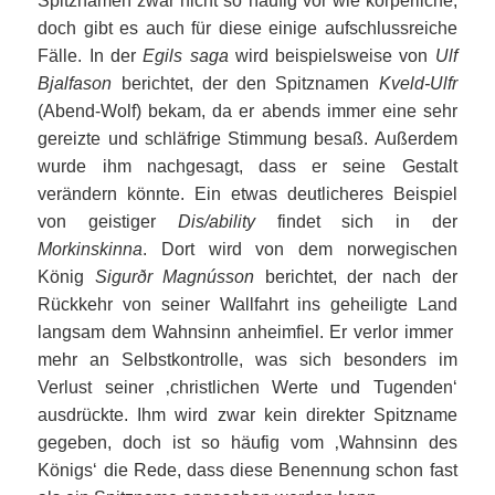
Spitznamen zwar nicht so häufig vor wie körperliche,
doch gibt es auch für diese einige aufschlussreiche
Fälle. In der
Egils saga
wird beispielsweise von
Ulf
Bjalfason
berichtet, der den Spitznamen
Kveld-Ulfr
(Abend-Wolf) bekam, da er abends immer eine sehr
gereizte und schläfrige Stimmung besaß. Außerdem
wurde ihm nachgesagt, dass er seine Gestalt
verändern könnte. Ein etwas deutlicheres Beispiel
von geistiger
Dis/ability
findet sich in der
Morkinskinna
. Dort wird von dem norwegischen
König
Sigurðr Magnússon
berichtet, der nach der
Rückkehr von seiner Wallfahrt ins geheiligte Land
langsam dem Wahnsinn anheimfiel. Er verlor immer
mehr an Selbstkontrolle, was sich besonders im
Verlust seiner ‚christlichen Werte und Tugenden‘
ausdrückte. Ihm wird zwar kein direkter Spitzname
gegeben, doch ist so häufig vom ‚Wahnsinn des
Königs‘ die Rede, dass diese Benennung schon fast