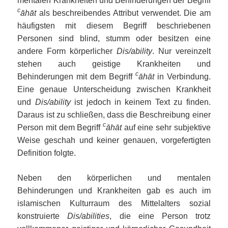
mentalen Krankheiten und Behinderungen der Begriff
c
āhā
t
als beschreibendes Attribut verwendet. Die am
häufigsten mit diesem Begriff beschriebenen
Personen sind blind, stumm oder besitzen eine
andere Form körperlicher
Dis/ability
. Nur vereinzelt
stehen auch geistige Krankheiten und
c
Behinderungen mit dem Begriff
āhā
t
in Verbindung.
Eine genaue Unterscheidung zwischen Krankheit
und
Dis/ability
ist jedoch in keinem Text zu finden.
Daraus ist zu schließen, dass die Beschreibung einer
c
Person mit dem Begriff
āhā
t
auf eine sehr subjektive
Weise geschah und keiner genauen, vorgefertigten
Definition folgte.
Neben den körperlichen und mentalen
Behinderungen und Krankheiten gab es auch im
islamischen Kulturraum des Mittelalters sozial
konstruierte
Dis/abilities
, die eine Person trotz