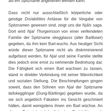
als ein Spitzname angesehen werden kann.
Dass nicht nur ausschließlich körperliche oder
geistige
Dis/abilities
Anlässe für die Vergabe von
Spitznamen gewesen sind, zeigt uns die
Njáls saga
.
Dort wird
Njal Thorgeirsson
von einer verfeindeten
Familie der Spitzname
skegglauss
(alter Bartloser)
gegeben, da ihm kein Bart wuchs. Aus heutiger Sicht
würde dieser Spitzname nicht als diskriminierend
aufgefasst werden, für
Njal
und seine Familie stellte
dies jedoch eine ernst zu nehmende Bedrohung dar.
Die Fähigkeit sich einen Bart wachsen zu lassen,
stand in direkter Verbindung mit seiner Männlichkeit
und sozialen Stellung. Die Beschimpfungen gingen
soweit, dass den Söhnen von
Njal
der Spitzname
taðskegglingar
(Dung-Bärtlinge) gegeben wurde, da
sie sich angeblich Fäkalien ins Gesicht geschmiert
hätten, damit wenigstens ihnen ein Bart wüchse. An