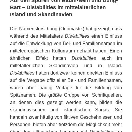
Auf den Spuren von Baum-Bein und Dung-
Bart – Dis/abilities im mittelalterlichen
Island und Skandinavien
Die Namensforschung (Onomastik) hat gezeigt, dass
während des Mittelalters
Dis/abilities
einen Einfluss
auf die Entwicklung von Bei- und Familiennamen im
mitteleuropäischen Kulturraum gehabt haben. Einen
ähnlichen Effekt hatten
Dis/abilities
auch im
mittelalterlichen Skandinavien und in Island.
Dis/abilities
hatten dort zwar keinen direkten Einfluss
auf die Vergabe offizieller Bei- und Familiennamen,
waren aber häufig Vorlage für die Bildung von
Spitznamen. Die größte Gruppe von Schriftquellen,
an denen dies gezeigt werden kann, bilden die
skandinavischen und isländischen Sagas. Sie
handeln zwar häufig von fiktiven Geschehnissen und
Personen, bieten aber trotzdem die Möglichkeit mehr
über den alltäglichen Umgang mit
Dis/abilities
zu