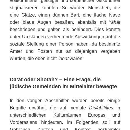
vollkommener geistiger und körperlicher Gesundheit
stigmatisieren konnten. So wurden Menschen, die
eine Glatze, einen dünnen Bart, eine flache Nase
c
oder blaue Augen besaßen, ebenfalls mit
āhā
t
beschrieben und galten als behindert. Dies konnte
unter Umständen verheerende Auswirkungen auf die
soziale Stellung einer Person haben, da bestimmte
Ämter und Posten nur an diejenigen vergeben
c
wurden, die eben nicht
āhā
t
waren.
Da’at oder Shotah? – Eine Frage, die
jüdische Gemeinden im Mittelalter bewegte
In den vorigen Abschnitten wurden bereits einige
Begriffe erwähnt, die auf mentale
Dis/abilities
in
unterschiedlichen Kulturräumen Europas und
Vorderasiens hindeuten. Im Folgenden soll auf
Gebrauch, Nutzen und Kontext bestimmter