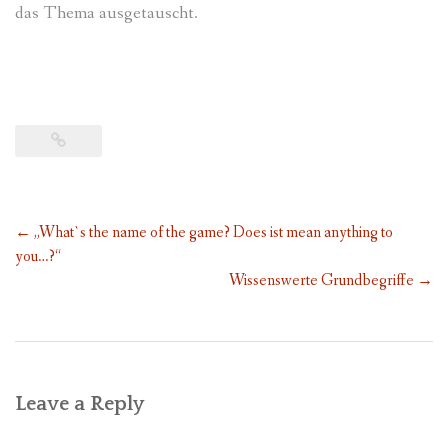
das Thema ausgetauscht.
Post
←
„What`s the name of the game? Does ist mean anything to
navigation
you…?“
Wissenswerte Grundbegriffe
→
Leave a Reply