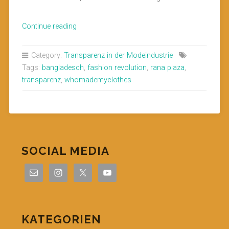
„Warum
Continue reading
ist
Transparenz
Category:
Transparenz in der Modeindustrie
so
Tags:
bangladesch
,
fashion revolution
,
rana plaza
,
wichtig?“
transparenz
,
whomademyclothes
SOCIAL MEDIA
KATEGORIEN