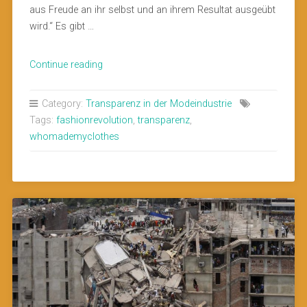
aus Freude an ihr selbst und an ihrem Resultat ausgeübt
wird.“ Es gibt …
„Was
Continue reading
ist
das
Category:
Transparenz in der Modeindustrie
für
Tags:
fashionrevolution
,
transparenz
,
ein
whomademyclothes
Spiel?“