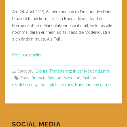
Am 24. April 2019, 6 Jahre nach dem Einsturz des Rana
Plaza Gebäudekomplexes in Bangladesch, fand in
Bremen auf dem Marktplatz ein Event statt, welches alle
nochmal daran erinnern sollte, dass die Modeindustrie
sich ändern muss. Als Teil …
„„Transparency
Continue reading
Games:
Das
Category:
Events
,
Transparenz in der Modeindustrie
Spiel
Tags:
Bremen
,
fashion revolution
,
fashion
was
revolution day
,
marktplatz bremen
,
transparency games
mit
uns
gespielt
wird“:
Fashion
SOCIAL MEDIA
Revolution