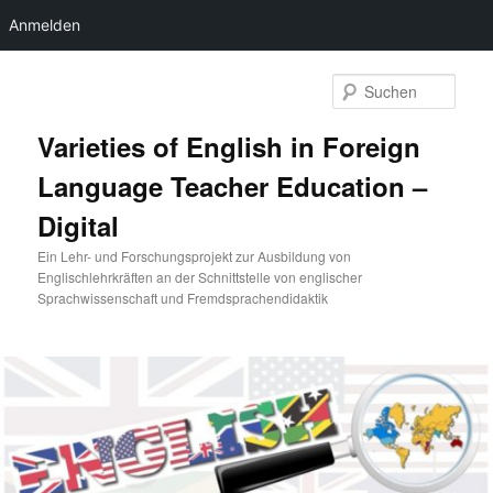
Anmelden
Zum
primären
Such
Inhalt
springen
Varieties of English in Foreign
Language Teacher Education –
Digital
Ein Lehr- und Forschungsprojekt zur Ausbildung von
Englischlehrkräften an der Schnittstelle von englischer
Sprachwissenschaft und Fremdsprachendidaktik