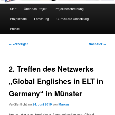
Hauptmenü
Start
Über das Projekt
Projektbeschreibung
Projektteam
Forschung
Curriculare Umsetzung
Presse
Beitragsnavigation
←
Vorheriger
Nächster
→
2. Treffen des Netzwerks
„Global Englishes in ELT in
Germany“ in Münster
Veröffentlicht am
24. Juni 2019
von
Marcus
Am 24. Mai 2019 fand das 2. Netzwerktreffen von „Global