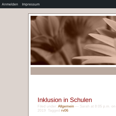
Anmelden
Impressum
Inklusion in Schulen
Filed under:
Allgemein
— Sarah at 8:05 p.m. on
2019 Tagged
rv06