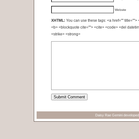
Website
XHTML:
You can use these tags: <a href="" title=""> 
<b> <blockquote cite=""> <cite> <code> <del dateti
<strike> <strong>
Daisy Rae Gemini develope