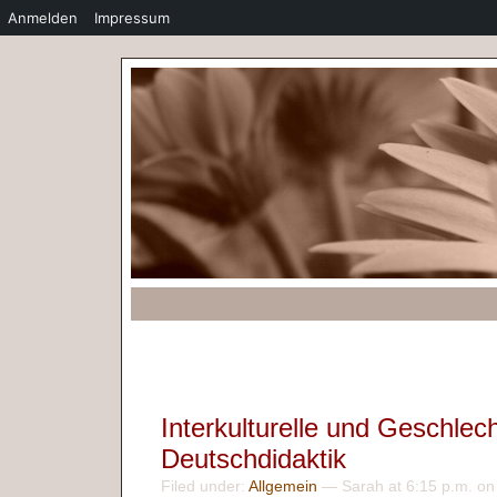
Anmelden
Impressum
Interkulturelle und Geschlec
Deutschdidaktik
Filed under:
Allgemein
— Sarah at 6:15 p.m. on 