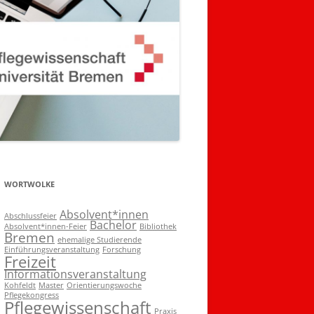
WORTWOLKE
Absolvent*innen
Abschlussfeier
Bachelor
Absolvent*innen-Feier
Bibliothek
Bremen
ehemalige Studierende
Einführungsveranstaltung
Forschung
Freizeit
Informationsveranstaltung
Kohfeldt
Master
Orientierungswoche
Pflegekongress
Pflegewissenschaft
Praxis