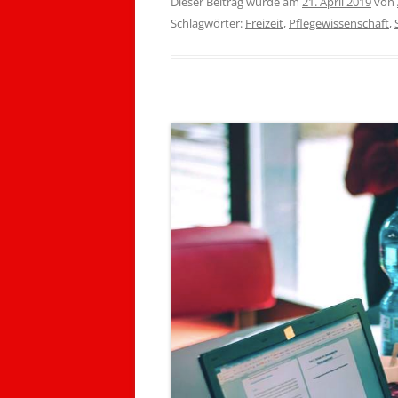
Dieser Beitrag wurde am
21. April 2019
von
Schlagwörter:
Freizeit
,
Pflegewissenschaft
,