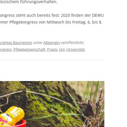
össischem Führungsverhalten.
ngress steht auch bereits fest: 2020 finden der DEWU
r Pflegekongress von Mittwoch bis Freitag, 6. bis 8.
Andreas Baumeister
unter
Allgemein
veröffentlicht.
ongress
,
Pflegewissenschaft
,
Praxis
,
Uni
,
Universität
.