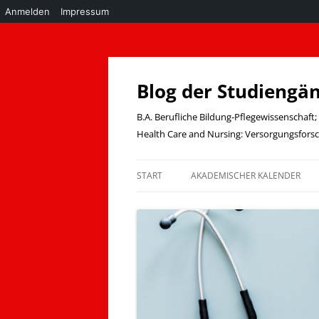
Anmelden
Impressum
Zum
Inhalt
springen
Blog der Studiengä
B.A. Berufliche Bildung-Pflegewissenschaf
Health Care and Nursing: Versorgungsfor
START
AKADEMISCHER KALENDER