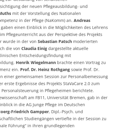
sichtigung der neuen Pflegeausbildung- und
Muths
mit der Vorstellung des Nationalen
mpetenz in der Pflege (NaKomm) an.
Andreas
gaben einen Einblick in die Möglichkeiten des Lehrens
m Pflegeunterricht aus der Perspektive des Projekts
er wurde in der von
Sebastian Patsch
moderierten
rch die von
Claudia Einig
dargestellte aktuelle
 klinischen Entscheidungsfindung mit
bildung.
Henrik Wiegelmann
brachte einen Vortrag zu
emenz ein.
Prof. Dr. Heinz Rothgang
sowie Prof. Dr.
 in einer gemeinsamen Session zur Personalbemessung
ber erste Ergebnisse des Projekts StaVaCare 2.0 zum
 Personalsteuerung in Pflegeheimen berichtete.
gewissenschaft am FB11, Universität Bremen, gab in der
inblick in die AG Junge Pflege im Deutschen
Joerg-Friedrich Gampper
, Dipl.-Psych. und
chaftlichen Studiengängen vertiefte in der Session zu
nale Führung“ in ihren grundlegenden