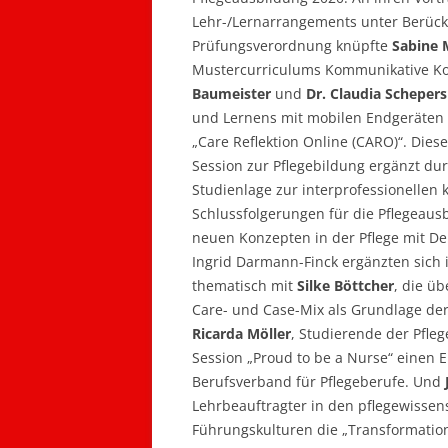
Lehr-/Lernarrangements unter Berück
Prüfungsverordnung knüpfte
Sabine 
Mustercurriculums Kommunikative Ko
Baumeister
und
Dr. Claudia Schepers
und Lernens mit mobilen Endgeräten i
„Care Reflektion Online (CARO)“. Dies
Session zur Pflegebildung ergänzt du
Studienlage zur interprofessionellen
Schlussfolgerungen für die Pflegeaus
neuen Konzepten in der Pflege mit D
Ingrid Darmann-Finck ergänzten sich
thematisch mit
Silke Böttcher
, die ü
Care- und Case-Mix als Grundlage der
Ricarda Möller
, Studierende der Pfle
Session „Proud to be a Nurse“ einen E
Berufsverband für Pflegeberufe. Und
Lehrbeauftragter in den pflegewissens
Führungskulturen die „Transformatio