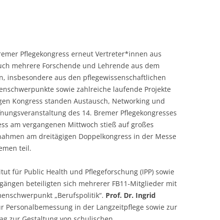
remer Pflegekongress erneut Vertreter*innen aus
 auch mehrere Forschende und Lehrende aus dem
n, insbesondere aus den pflegewissenschaftlichen
enschwerpunkte sowie zahlreiche laufende Projekte
igen Kongress standen Austausch, Networking und
öffnungsveranstaltung des 14. Bremer Pflegekongresses
s am vergangenen Mittwoch stieß auf großes
 nahmen am dreitägigen Doppelkongress in der Messe
men teil.
ut für Public Health und Pflegeforschung (IPP) sowie
gängen beteiligten sich mehrerer FB11-Mitglieder mit
enschwerpunkt „Berufspolitik“.
Prof. Dr. Ingrid
ur Personalbemessung in der Langzeitpflege sowie zur
rag zur Gestaltung von schulischen