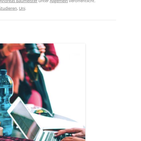
Andreas Baumeister
unter
Allgemein
veröffentlicht.
Studieren
,
Uni
.