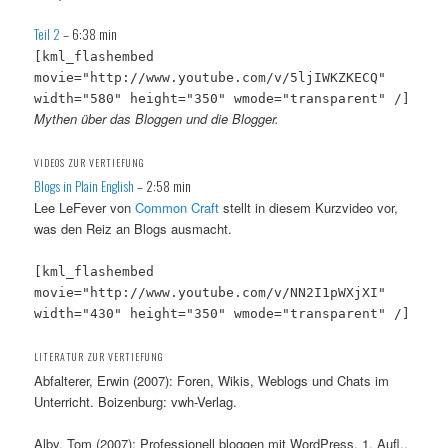
Teil 2
– 6:38 min
[kml_flashembed
movie="http://www.youtube.com/v/5ljIWKZKECQ"
width="580" height="350" wmode="transparent" /]
Mythen über das Bloggen und die Blogger.
VIDEOS ZUR VERTIEFUNG
Blogs in Plain English
– 2:58 min
Lee LeFever von
Common Craft
stellt in diesem Kurzvideo vor,
was den Reiz an Blogs ausmacht.
[kml_flashembed
movie="http://www.youtube.com/v/NN2I1pWXjXI"
width="430" height="350" wmode="transparent" /]
LITERATUR ZUR VERTIEFUNG
Abfalterer, Erwin (2007): Foren, Wikis, Weblogs und Chats im
Unterricht. Boizenburg: vwh-Verlag.
Alby, Tom (2007): Professionell bloggen mit WordPress, 1. Aufl.,