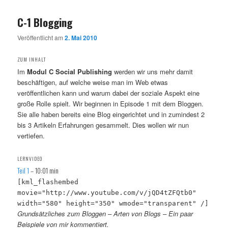
C-1 Blogging
Veröffentlicht am
2. Mai 2010
ZUM INHALT
Im
Modul C Social Publishing
werden wir uns mehr damit
beschäftigen, auf welche weise man im Web etwas
veröffentlichen kann und warum dabei der soziale Aspekt eine
große Rolle spielt. Wir beginnen in Episode 1 mit dem Bloggen.
Sie alle haben bereits eine Blog eingerichtet und in zumindest 2
bis 3 Artikeln Erfahrungen gesammelt. Dies wollen wir nun
vertiefen.
LERNVIDEO
Teil 1
– 10:01 min
[kml_flashembed
movie="http://www.youtube.com/v/jQD4tZFQtb0"
width="580" height="350" wmode="transparent" /]
Grundsätzliches zum Bloggen – Arten von Blogs – Ein paar
Beispiele von mir kommentiert.