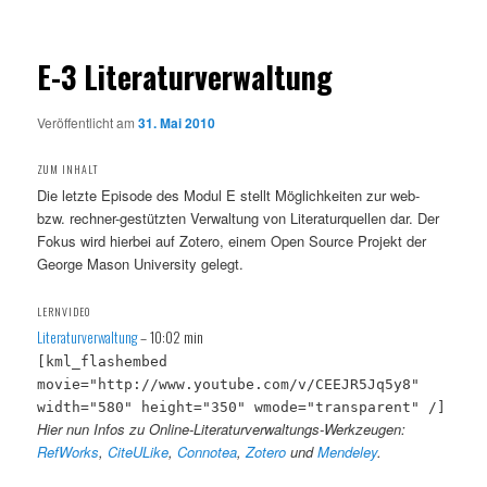
E-3 Literaturverwaltung
Veröffentlicht am
31. Mai 2010
ZUM INHALT
Die letzte Episode des Modul E stellt Möglichkeiten zur web-
bzw. rechner-gestützten Verwaltung von Literaturquellen dar. Der
Fokus wird hierbei auf Zotero, einem Open Source Projekt der
George Mason University gelegt.
LERNVIDEO
Literaturverwaltung
– 10:02 min
[kml_flashembed
movie="http://www.youtube.com/v/CEEJR5Jq5y8"
width="580" height="350" wmode="transparent" /]
Hier nun Infos zu Online-Literaturverwaltungs-Werkzeugen:
RefWorks
,
CiteULike
,
Connotea
,
Zotero
und
Mendeley
.