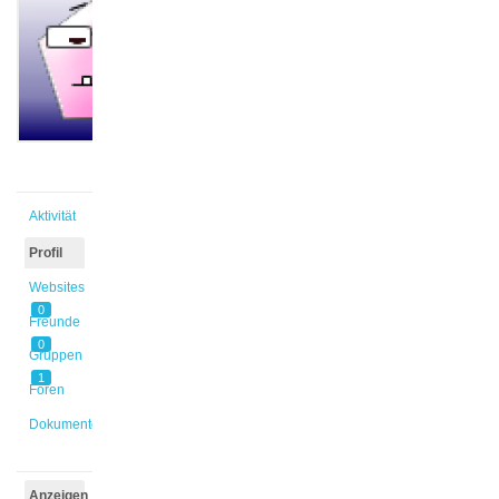
@tuercan
Aktiv vor
9 Jahren,
3 Monaten
Aktivität
Profil
Websites
0
Freunde
0
Gruppen
1
Foren
Dokumente
Anzeigen