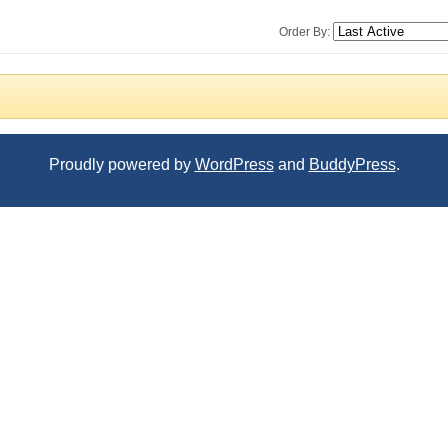
Order By:
Proudly powered by
WordPress
and
BuddyPress
.