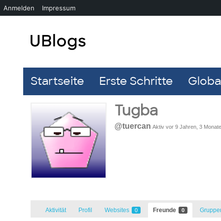
Anmelden
Impressum
Startseite
Erste Schritte
Global
Tugba
@tuercan
Aktiv vor 9 Jahren, 3 Monat
Aktivität
Profil
Websites
Freunde
Grupp
0
0