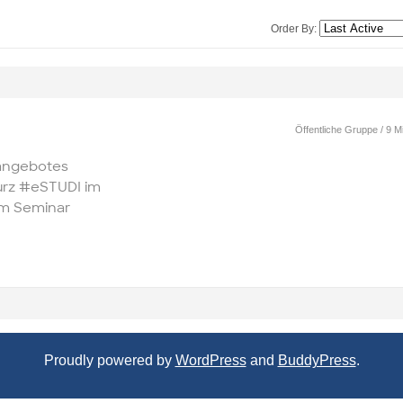
Order By:
Öffentliche Gruppe / 9 Mi
nangebotes
kurz #eSTUDI im
um Seminar
Proudly powered by
WordPress
and
BuddyPress
.