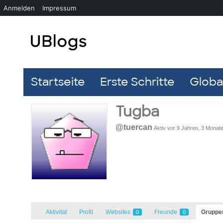
Anmelden
Impressum
Startseite
Erste Schritte
Global
Tugba
@tuercan
Aktiv vor 9 Jahren, 3 Monat
Aktivität
Profil
Websites
Freunde
Grupp
0
0