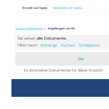
Erstellt von Tugba
Bearbeitet von Tugba
Tugba’s Dokumente
▸
Angefangen von Mir
Sie sehen
alle
Dokumente.
Filter nach:
Anhänge
Suchen
Schlagwort
Has
Titel
attachment
Es sind keine Dokumente für diese Ansicht