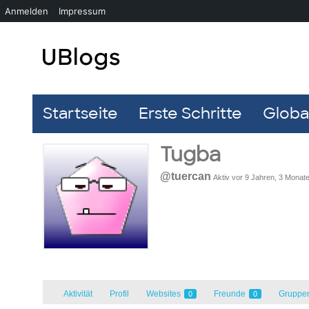
Anmelden
Impressum
Startseite
Erste Schritte
Global
Tugba
@tuercan
Aktiv vor 9 Jahren, 3 Monat
Aktivität
Profil
Websites
Freunde
Gruppe
0
0