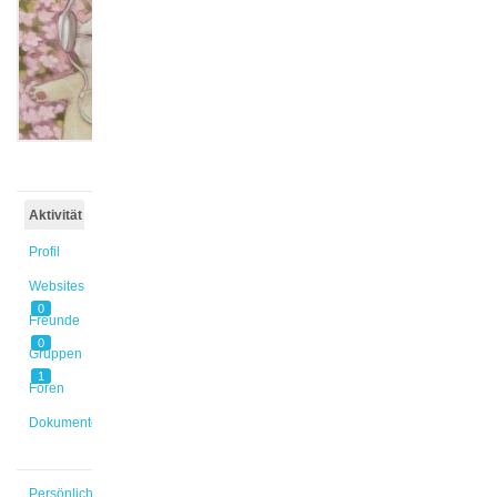
@sokaina
Aktiv vor
4 Tagen,
16 Stunden
Aktivität
Profil
Websites
0
Freunde
0
Gruppen
1
Foren
Dokumente
Persönlich