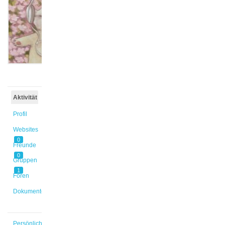
@sokaina
Aktiv vor
4 Tagen,
11 Stunden
Aktivität
Profil
Websites
0
Freunde
0
Gruppen
1
Foren
Dokumente
Persönlich