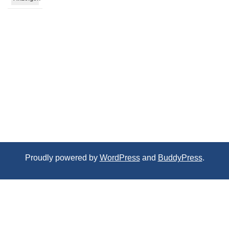
Proudly powered by
WordPress
and
BuddyPress
.