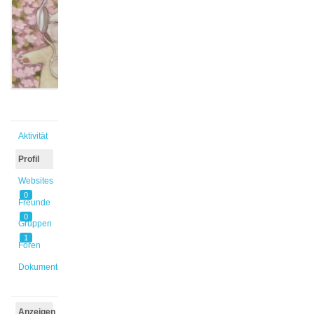
@sokaina
Aktiv vor
4 Tagen,
2 Stunden
Aktivität
Profil
Websites
0
Freunde
0
Gruppen
1
Foren
Dokumente
Anzeigen