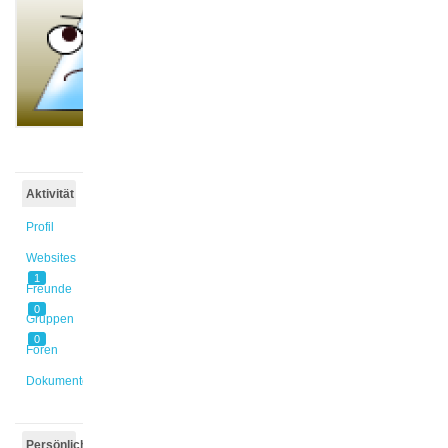
@sicak
Aktiv vor
6 Jahren
Aktivität
Profil
Websites
1
Freunde
0
Gruppen
0
Foren
Dokumente
Persönlich