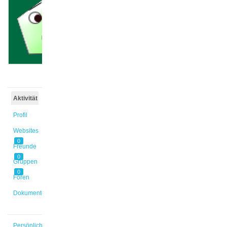
@mboje
Aktiv vor
5 Jahren,
11 Monaten
Aktivität
Profil
Websites
0
Freunde
0
Gruppen
0
Foren
Dokumente
Persönlich