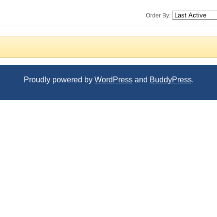
Order By:
Proudly powered by
WordPress
and
BuddyPress
.