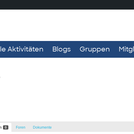
e Aktivitäten
Blogs
Gruppen
Mitg
n
en
Foren
Dokumente
0