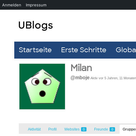
Anmelden
Impressum
Startseite
Erste Schritte
Global
Milan
@mboje
Aktiv vor 5 Jahren, 11 Monate
Aktivität
Profil
Websites
Freunde
Grupp
0
0