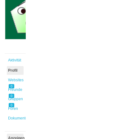
@mboje
Aktiv vor
5 Jahren,
11 Monaten
Aktivität
Profil
Websites
0
Freunde
0
Gruppen
0
Foren
Dokumente
Anzeigen