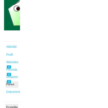
@mboje
Aktiv vor
5 Jahren,
11 Monaten
Aktivität
Profil
Websites
0
Freunde
0
Gruppen
0
Foren
Dokumente
Erstellte