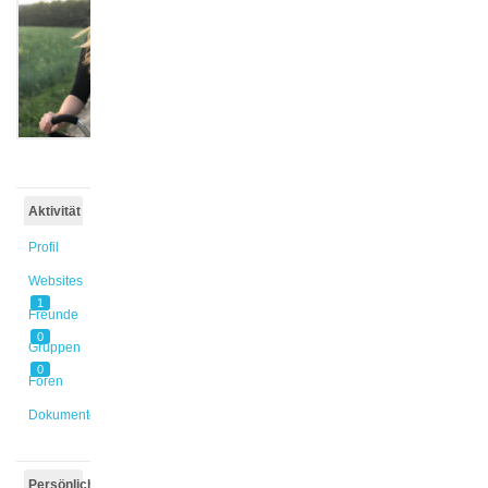
@frajung
Aktiv vor
5 Jahren,
11 Monaten
Aktivität
Profil
Websites
1
Freunde
0
Gruppen
0
Foren
Dokumente
Persönlich