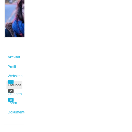
@ekeller
Aktiv vor
2 Jahren,
1 Monat
Aktivität
Profil
Websites
1
Freunde
2
Gruppen
0
Foren
Dokumente