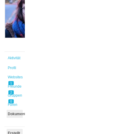
@ekeller
Aktiv vor
2 Jahren,
1 Monat
Aktivität
Profil
Websites
1
Freunde
2
Gruppen
0
Foren
Dokumente
Erstellt